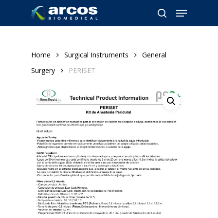
Skip
Menu
to
search
main
content
Home
Surgical Instruments
General
Surgery
PERISET