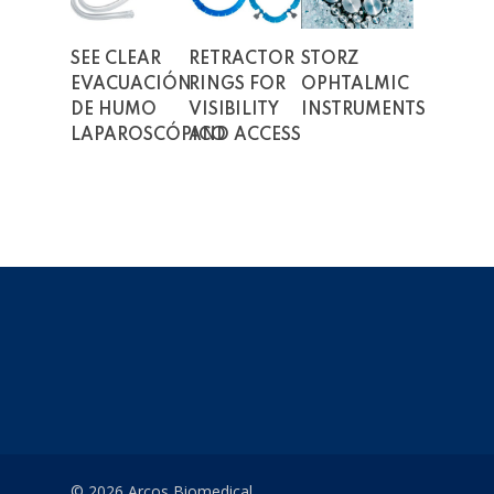
Read More
Read More
Read More
SEE CLEAR
RETRACTOR
STORZ
EVACUACIÓN
RINGS FOR
OPHTALMIC
DE HUMO
VISIBILITY
INSTRUMENTS
LAPAROSCÓPICO
AND ACCESS
© 2026 Arcos Biomedical.