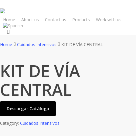
Skip
to
main
Home
About us
Contact us
Products
Work with us
content
search
Home
Cuidados Intensivos
KIT DE VÍA CENTRAL
KIT DE VÍA
CENTRAL
Descargar Catálogo
Category:
Cuidados Intensivos